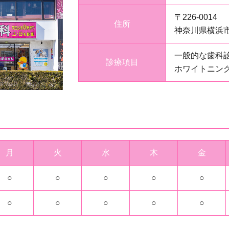
〒226-0014
住所
神奈川県横浜市
一般的な歯科診
診療項目
ホワイトニング
月
火
水
木
金
○
○
○
○
○
○
○
○
○
○