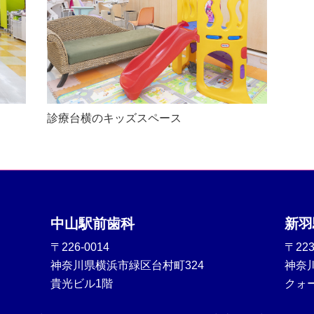
診療台横のキッズスペース
中山駅前歯科
新羽
〒226-0014
〒223
神奈川県横浜市緑区台村町324
神奈川
貴光ビル1階
クォ