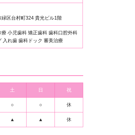
緑区台村町324 貴光ビル1階
療 小児歯科 矯正歯科 歯科口腔外科
 入れ歯 歯科ドック 審美治療
土
日
祝
○
○
休
▲
▲
休