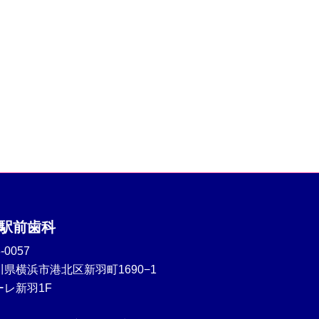
駅前歯科
-0057
県横浜市港北区新羽町1690−1
ーレ新羽1F