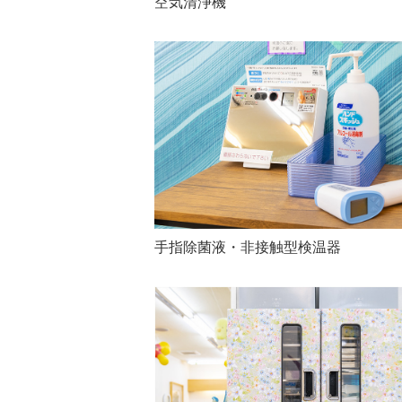
空気清浄機
手指除菌液・非接触型検温器