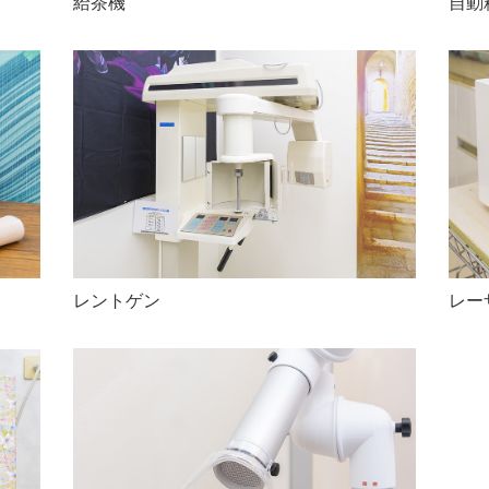
給茶機
自動
レントゲン
レー