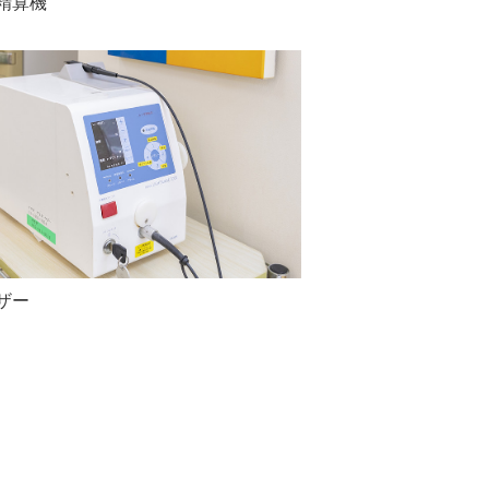
精算機
ザー