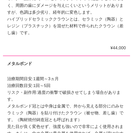
く、周囲の歯にダメージを与えにくいというメリットがありま
すが、色調は多少劣り、経年的に変色します。
ハイブリッドセラミッククラウンとは、セラミック（陶器）と
レジン（プラスチック）を混ぜた材料で作られたクラウン（差
し歯）です。
¥44,000
メタルボンド
治療期間目安:1週間～3ヵ月
治療回数目安:1回～5回
リスク・副作用:過度の衝撃で破損させてしまう場合がありま
す。
メタルボンド冠とは中身は金属で、外から見える部分にのみセ
ラミック（陶器）を貼り付けたクラウン（被せ物、差し歯）で
す。（陶材焼付鋳造冠とも呼ばれます）
見た目が良く変色せず、強度も強いので非常によく使用されま