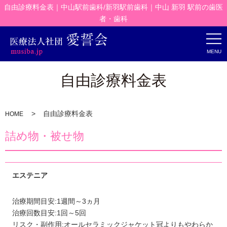
自由診療料金表｜中山駅前歯科/新羽駅前歯科｜中山 新羽 駅前の歯医
者・歯科
MENU
自由診療料金表
自由診療料金表
HOME
詰め物・被せ物
エステニア
治療期間目安:1週間～3ヵ月
治療回数目安:1回～5回
リスク・副作用:オールセラミックジャケット冠よりもやわらか