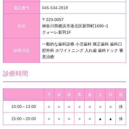
電話番号
045-534-2818
〒223-0057
住所
神奈川県横浜市港北区新羽町1690−1
クォーレ新羽1F
一般的な歯科診療 小児歯科 矯正歯科 歯科口
診療項目
腔外科 ホワイトニング 入れ歯 歯科ドック 審
美治療
診療時間
月
火
水
木
金
土
日
祝
10:00～13:00
○
○
○
○
○
○
○
休
15:00～20:00
○
○
○
○
○
▲
▲
休